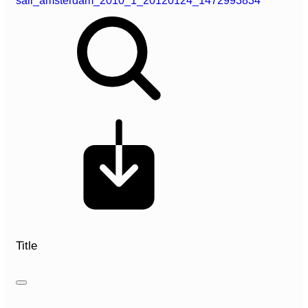
sail_amsterdam_2010_1_20120124_1472993834
Title